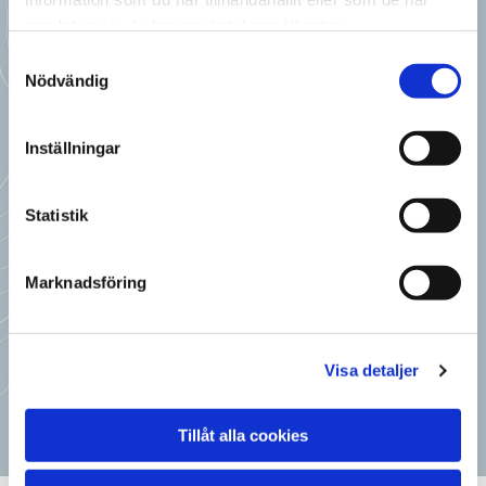
samlat in när du har använt deras tjänster.
Samtyckesval
Nödvändig
Inställningar
Statistik
AV SKIDÅKARE - FÖR SKIDÅKARE
Marknadsföring
FÖR EVENT OCH
KVÄLLSFÖRFRÅGNINGAR
Visa detaljer
bokning@toppstuganjarvso.se
Tillåt alla cookies