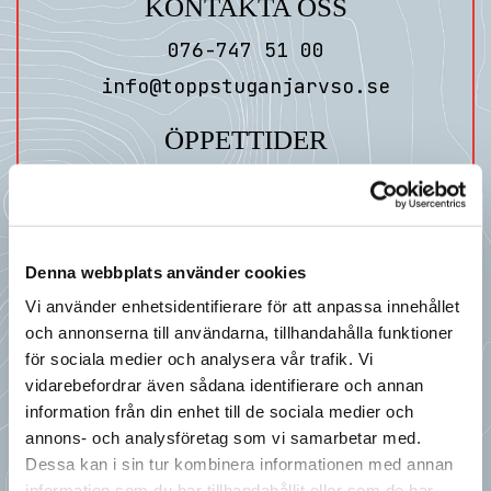
KONTAKTA OSS
076-747 51 00
info@toppstuganjarvso.se
ÖPPETTIDER
Mån-Sön: 10:00-16:00
För kvällsöppet kontakta oss
SKICKA EN FÖRFRÅGAN
Denna webbplats använder cookies
Vi använder enhetsidentifierare för att anpassa innehållet
och annonserna till användarna, tillhandahålla funktioner
för sociala medier och analysera vår trafik. Vi
vidarebefordrar även sådana identifierare och annan
information från din enhet till de sociala medier och
annons- och analysföretag som vi samarbetar med.
Dessa kan i sin tur kombinera informationen med annan
information som du har tillhandahållit eller som de har