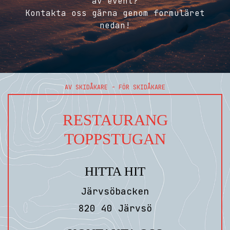
av event?
Kontakta oss gärna genom formuläret
nedan!
AV SKIDÅKARE - FÖR SKIDÅKARE
RESTAURANG
TOPPSTUGAN
HITTA HIT
Järvsöbacken
820 40 Järvsö